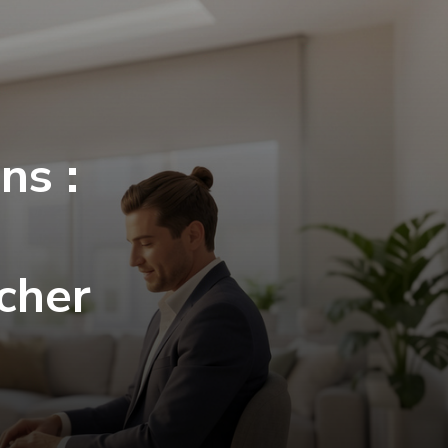
ns :
cher