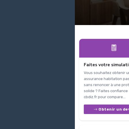
Faites votre simulat
Vous souhaitez obtenir 
assurance habitation pa
sans renoncer à une prot
solide ? Faites confiance
cbdiz.fr pour compare...
Obtenir un de