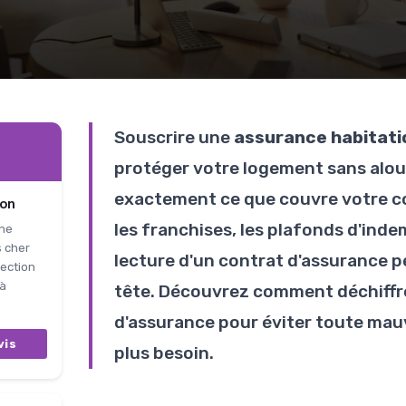
Souscrire une
assurance habitati
protéger votre logement sans alour
exactement ce que couvre votre co
ion
les franchises, les plafonds d'inde
une
s cher
lecture d'un contrat d'assurance p
ection
 à
tête. Découvrez comment déchiffrer
d'assurance pour éviter toute mau
vis
plus besoin.