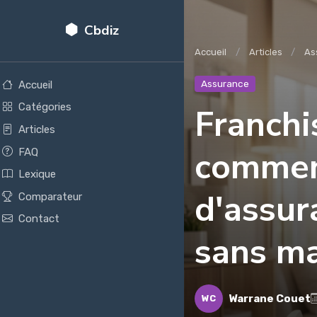
Cbdiz
Accueil
Articles
As
Assurance
Accueil
Catégories
Franchi
Articles
comment
FAQ
Lexique
d'assur
Comparateur
Contact
sans ma
Warrane Couet
WC