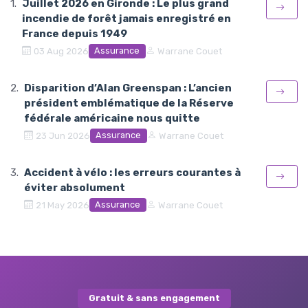
Juillet 2026 en Gironde : Le plus grand
incendie de forêt jamais enregistré en
France depuis 1949
Assurance
03 Aug 2026
Warrane Couet
Disparition d’Alan Greenspan : L’ancien
président emblématique de la Réserve
fédérale américaine nous quitte
Assurance
23 Jun 2026
Warrane Couet
Accident à vélo : les erreurs courantes à
éviter absolument
Assurance
21 May 2026
Warrane Couet
Gratuit & sans engagement