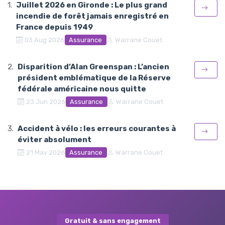
Juillet 2026 en Gironde : Le plus grand
incendie de forêt jamais enregistré en
France depuis 1949
Assurance
03 Aug 2026
Warrane Couet
Disparition d’Alan Greenspan : L’ancien
président emblématique de la Réserve
fédérale américaine nous quitte
Assurance
23 Jun 2026
Warrane Couet
Accident à vélo : les erreurs courantes à
éviter absolument
Assurance
21 May 2026
Warrane Couet
Gratuit & sans engagement