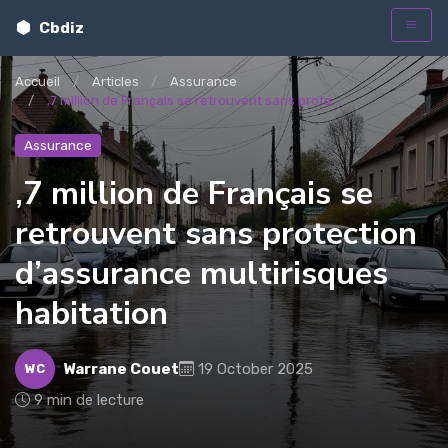
Cbdiz
Accueil
Articles
Assurance
,7 million de Français se retrouvent sans prote...
Assurance
,7 million de Français se
retrouvent sans protection
d’assurance multirisques
habitation
Warrane Couet
19 October 2025
WC
9 min de lecture